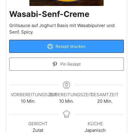
Wasabi-Senf-Creme
Grillsauce auf Joghurt Basis mit Wasabipulver und
Senf. Spicy.
Rezept drucken
Pin Rezept
VORBEREITUNGSZEIT
ZUBEREITUNGSZEIT
GESAMTZEIT
Minuten
Minuten
Minuten
10
Min.
10
Min.
20
Min.
GERICHT
KÜCHE
Zutat
Japanisch