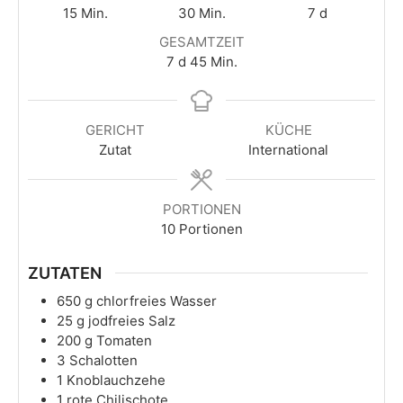
Minuten
Minuten
Tage
15
Min.
30
Min.
7
d
GESAMTZEIT
Tage
Minuten
7
d
45
Min.
GERICHT
KÜCHE
Zutat
International
PORTIONEN
10
Portionen
ZUTATEN
650
g
chlorfreies Wasser
25
g
jodfreies Salz
200
g
Tomaten
3
Schalotten
1
Knoblauchzehe
1
rote Chilischote