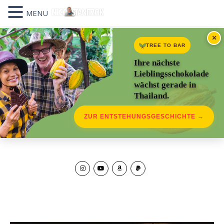
MENU
×
TREE TO BAR
Ihre nächste
Lieblingsschokolade
wächst gerade in
Thailand.
ZUR ENTSTEHUNGSGESCHICHTE →