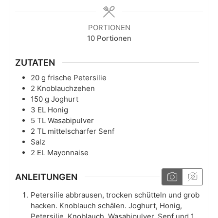
PORTIONEN
10
Portionen
ZUTATEN
20
g
frische Petersilie
2
Knoblauchzehen
150
g
Joghurt
3
EL
Honig
5
TL
Wasabipulver
2
TL
mittelscharfer Senf
Salz
2
EL
Mayonnaise
ANLEITUNGEN
Petersilie abbrausen, trocken schütteln und grob
hacken. Knoblauch schälen. Joghurt, Honig,
Petersilie, Knoblauch, Wasabipulver, Senf und 1