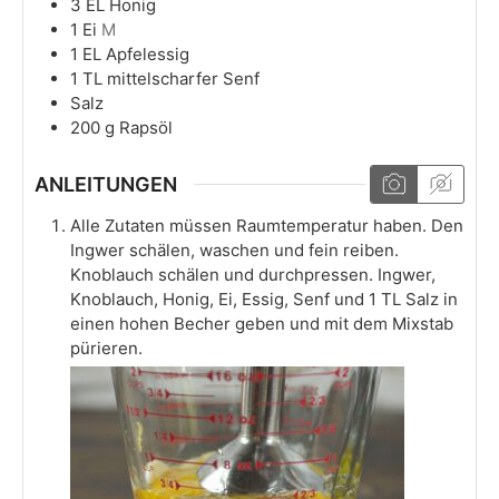
3
EL
Honig
1
Ei
M
1
EL
Apfelessig
1
TL
mittelscharfer Senf
Salz
200
g
Rapsöl
ANLEITUNGEN
Alle Zutaten müssen Raumtemperatur haben. Den
Ingwer schälen, waschen und fein reiben.
Knoblauch schälen und durchpressen. Ingwer,
Knoblauch, Honig, Ei, Essig, Senf und 1 TL Salz in
einen hohen Becher geben und mit dem Mixstab
pürieren.