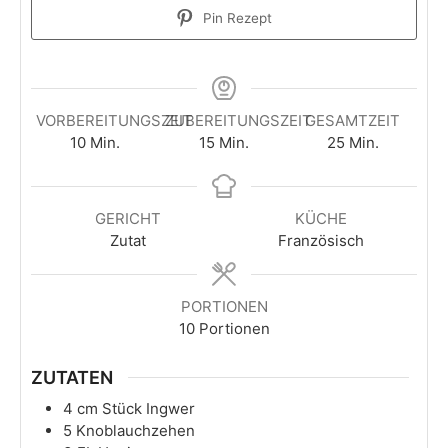
Pin Rezept
VORBEREITUNGSZEIT
ZUBEREITUNGSZEIT
GESAMTZEIT
Minuten
Minuten
Minuten
10
Min.
15
Min.
25
Min.
GERICHT
KÜCHE
Zutat
Französisch
PORTIONEN
10
Portionen
ZUTATEN
4
cm
Stück Ingwer
5
Knoblauchzehen