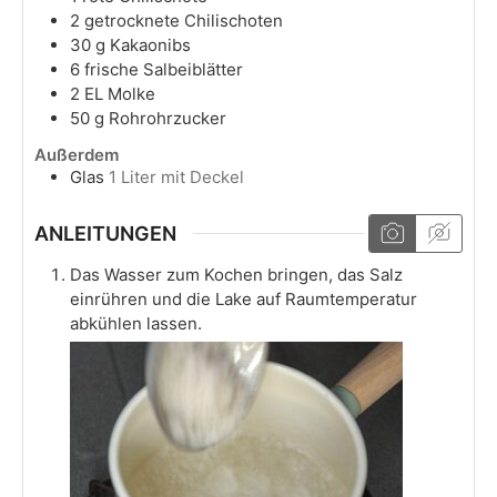
2
getrocknete Chilischoten
30
g
Kakaonibs
6
frische Salbeiblätter
2
EL
Molke
50
g
Rohrohrzucker
Außerdem
Glas
1 Liter mit Deckel
ANLEITUNGEN
Das Wasser zum Kochen bringen, das Salz
einrühren und die Lake auf Raumtemperatur
abkühlen lassen.