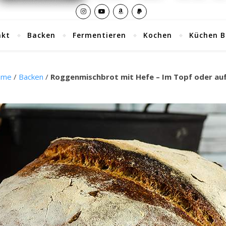
akt
Backen
Fermentieren
Kochen
Küchen B
ome
/
Backen
/
Roggenmischbrot mit Hefe – Im Topf oder au