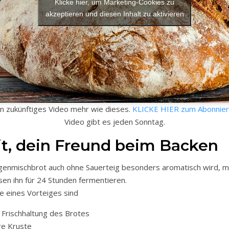
Klicke hier, um Marketing-Cookies zu
akzeptieren und diesen Inhalt zu aktivieren
n zukünftiges Video mehr wie dieses.
KLICKE HIER zum Abonnie
Video gibt es jeden Sonntag.
it, dein Freund beim Backen
enmischbrot auch ohne Sauerteig besonders aromatisch wird, m
sen ihn für 24 Stunden fermentieren.
e eines Vorteiges sind
 Frischhaltung des Brotes
re Kruste