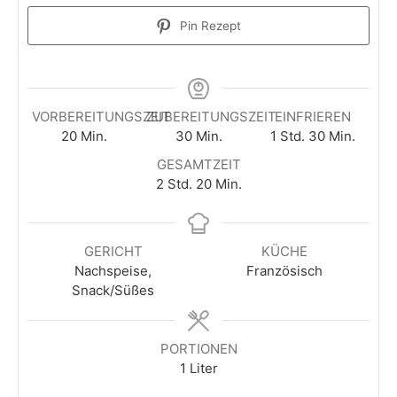
Pin Rezept
VORBEREITUNGSZEIT
ZUBEREITUNGSZEIT
EINFRIEREN
Minuten
Minuten
Stunde
Minuten
20
Min.
30
Min.
1
Std.
30
Min.
GESAMTZEIT
Stunden
Minuten
2
Std.
20
Min.
GERICHT
KÜCHE
Nachspeise,
Französisch
Snack/Süßes
PORTIONEN
1
Liter