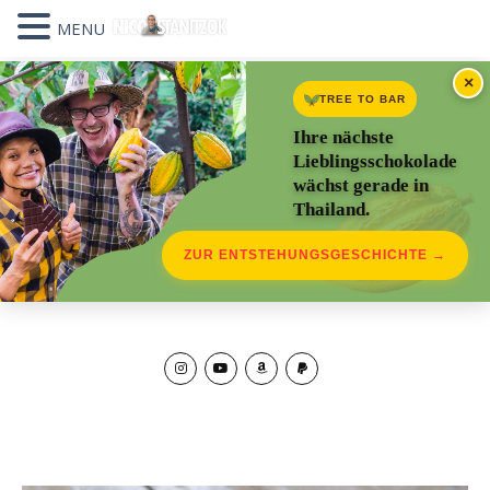
MENU
×
TREE TO BAR
Ihre nächste
Lieblingsschokolade
wächst gerade in
Thailand.
ZUR ENTSTEHUNGSGESCHICHTE →