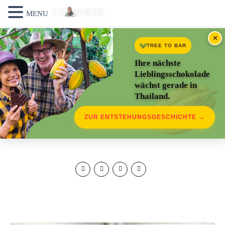
MENU
×
TREE TO BAR
Ihre nächste
Lieblingsschokolade
wächst gerade in
Thailand.
ZUR ENTSTEHUNGSGESCHICHTE →