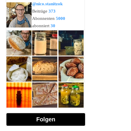
@nico.stanitzok
Beiträge
373
Abonnenten
5000
abonniert
30
Folgen