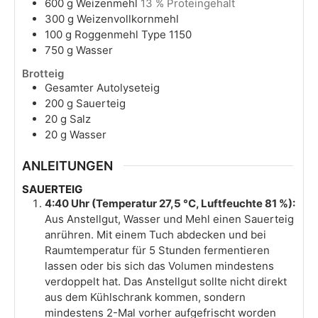
600
g
Weizenmehl
13 % Proteingehalt
300
g
Weizenvollkornmehl
100
g
Roggenmehl Type 1150
750
g
Wasser
Brotteig
Gesamter Autolyseteig
200
g
Sauerteig
20
g
Salz
20
g
Wasser
ANLEITUNGEN
SAUERTEIG
4:40 Uhr (Temperatur 27,5 °C, Luftfeuchte 81 %):
Aus Anstellgut, Wasser und Mehl einen Sauerteig
anrühren. Mit einem Tuch abdecken und bei
Raumtemperatur für 5 Stunden fermentieren
lassen oder bis sich das Volumen mindestens
verdoppelt hat. Das Anstellgut sollte nicht direkt
aus dem Kühlschrank kommen, sondern
mindestens 2-Mal vorher aufgefrischt worden