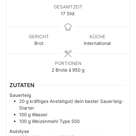
GESAMTZEIT
Stunden
17
Std.
GERICHT
KÜCHE
Brot
International
PORTIONEN
2
Brote á 950 g
ZUTATEN
Sauerteig
20
g
kräftiges Anstellgut/ dein bester Sauerteig-
Starter
100
g
Wasser
100
g
Weizenmehl Type 550
Autolyse