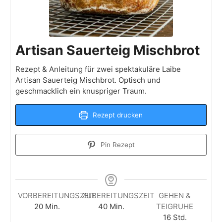
Artisan Sauerteig Mischbrot
Rezept & Anleitung für zwei spektakuläre Laibe
Artisan Sauerteig Mischbrot. Optisch und
geschmacklich ein knuspriger Traum.
Rezept drucken
Pin Rezept
VORBEREITUNGSZEIT
ZUBEREITUNGSZEIT
GEHEN &
Minuten
Minuten
20
Min.
40
Min.
TEIGRUHE
Stunden
16
Std.