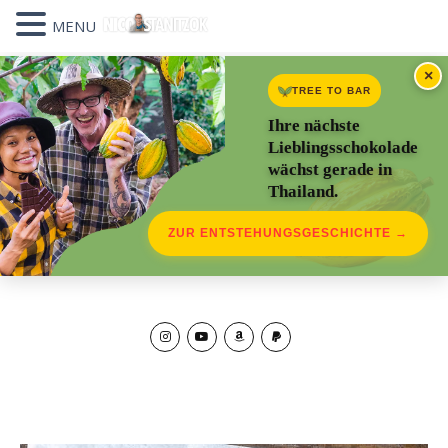
MENU
×
TREE TO BAR
Ihre nächste
Lieblingsschokolade
wächst gerade in
Thailand.
ZUR ENTSTEHUNGSGESCHICHTE →