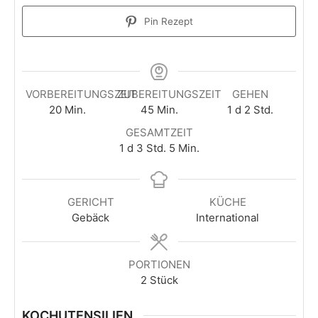
Pin Rezept
VORBEREITUNGSZEIT
ZUBEREITUNGSZEIT
GEHEN
Minuten
Minuten
day
Stunden
20
Min.
45
Min.
1
d
2
Std.
GESAMTZEIT
day
Stunden
Minuten
1
d
3
Std.
5
Min.
GERICHT
KÜCHE
Gebäck
International
PORTIONEN
2
Stück
KOCHUTENSILIEN