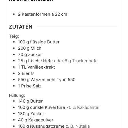
2 Kastenformen á 22 cm
ZUTATEN
Teig:
100
g
flüssige Butter
200
g
Milch
70
g
Zucker
25
g
frische Hefe
oder 8 g Trockenhefe
1
TL
Vanilleextrakt
2
Eier
M
550
g
Weizenmehl Type 550
1
Prise Salz
Füllung:
140
g
Butter
100
g
dunkle Kuvertüre
70 % Kakaoanteil
130
g
Zucker
40
g
Kakaopulver
100
g
Nussnugatcreme
z. B. Nutella