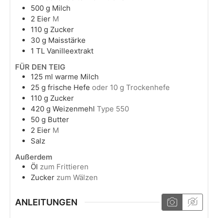
500
g
Milch
2
Eier
M
110
g
Zucker
30
g
Maisstärke
1
TL
Vanilleextrakt
FÜR DEN TEIG
125
ml
warme Milch
25
g
frische Hefe
oder 10 g Trockenhefe
110
g
Zucker
420
g
Weizenmehl
Type 550
50
g
Butter
2
Eier
M
Salz
Außerdem
Öl
zum Frittieren
Zucker
zum Wälzen
ANLEITUNGEN