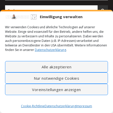
Einwilligung verwalten
Wir verwenden Cookies und ähnliche Technologien auf unserer
Website. Einige sind essenziell für den Betrieb, andere helfen uns, die
Website zu verbessern und Inhalte zu personalisieren. Dabei werden
auch personenbezogene Daten (z.B. IP-Adressen) verarbeitet und
teilweise an Dienstleister in den USA übermittelt. Weitere Informationen
finden Sie in unserer
Datenschutzerklärung
.
Alle akzeptieren
2026 © Nico Stanitzok |
Bard Child Theme von
Anonym.
Nur notwendige Cookies
Kontakt
Impressum
Datenschutzerklärung
Sitemap
Cookie-Richtlinie (EU)
Voreinstellungen anzeigen
Cookie-Richtlinie
Datenschutzerklärung
Impressum
ZURÜCK NACH OBEN