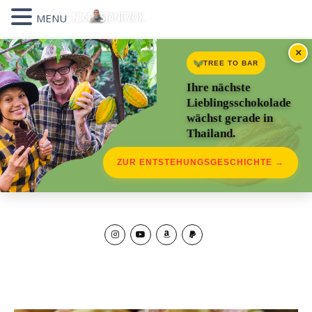
MENU
×
TREE TO BAR
Ihre nächste
Lieblingsschokolade
wächst gerade in
Thailand.
ZUR ENTSTEHUNGSGESCHICHTE →