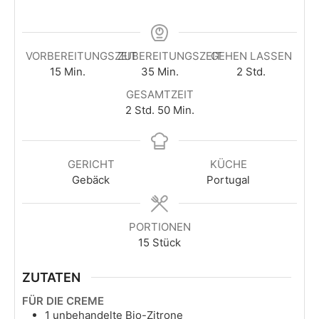
VORBEREITUNGSZEIT
ZUBEREITUNGSZEIT
GEHEN LASSEN
Minuten
Minuten
Stunden
15
Min.
35
Min.
2
Std.
GESAMTZEIT
Stunden
Minuten
2
Std.
50
Min.
GERICHT
KÜCHE
Gebäck
Portugal
PORTIONEN
15
Stück
ZUTATEN
FÜR DIE CREME
1
unbehandelte Bio-Zitrone