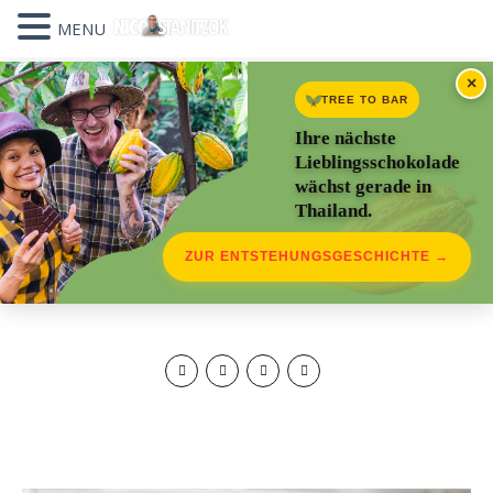
MENU
×
TREE TO BAR
Ihre nächste
Lieblingsschokolade
wächst gerade in
Thailand.
ZUR ENTSTEHUNGSGESCHICHTE →