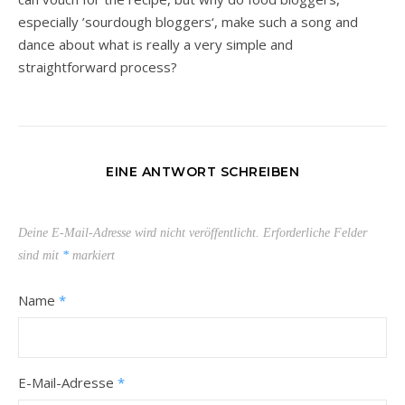
especially ’sourdough bloggers‘, make such a song and
dance about what is really a very simple and
straightforward process?
EINE ANTWORT SCHREIBEN
Deine E-Mail-Adresse wird nicht veröffentlicht.
Erforderliche Felder
sind mit
*
markiert
Name
*
E-Mail-Adresse
*