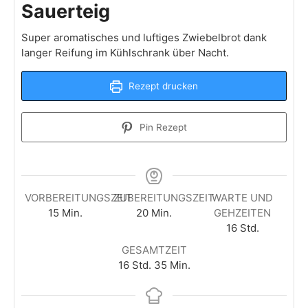
Sauerteig
Super aromatisches und luftiges Zwiebelbrot dank
langer Reifung im Kühlschrank über Nacht.
Rezept drucken
Pin Rezept
VORBEREITUNGSZEIT
ZUBEREITUNGSZEIT
WARTE UND
Minuten
Minuten
15
Min.
20
Min.
GEHZEITEN
Stunden
16
Std.
GESAMTZEIT
Stunden
Minuten
16
Std.
35
Min.