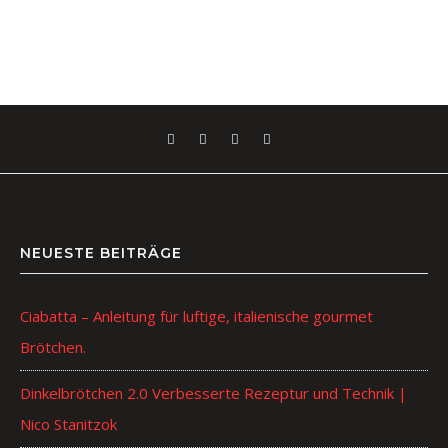
NEUESTE BEITRÄGE
Ciabatta – Anleitung für luftige, italienische gourmet
Brötchen.
Dinkelbrötchen 2.0 Verbesserte Rezeptur und Technik |
Nico Stanitzok