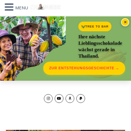
MENU
×
TREE TO BAR
Ihre nächste
Lieblingsschokolade
wächst gerade in
Thailand.
ZUR ENTSTEHUNGSGESCHICHTE →