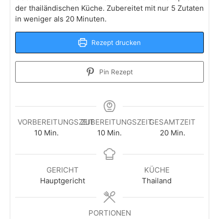
der thailändischen Küche. Zubereitet mit nur 5 Zutaten
in weniger als 20 Minuten.
Rezept drucken
Pin Rezept
VORBEREITUNGSZEIT
ZUBEREITUNGSZEIT
GESAMTZEIT
Minuten
Minuten
Minuten
10
Min.
10
Min.
20
Min.
GERICHT
KÜCHE
Hauptgericht
Thailand
PORTIONEN