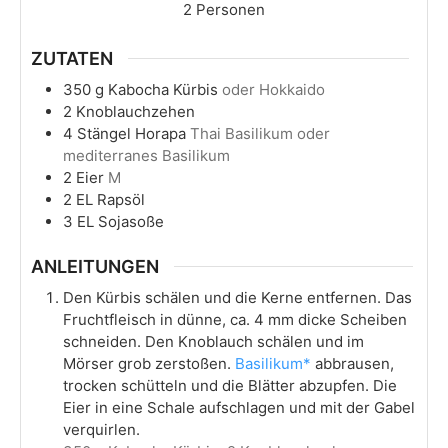
2
Personen
ZUTATEN
350
g
Kabocha Kürbis
oder Hokkaido
2
Knoblauchzehen
4
Stängel
Horapa
Thai Basilikum oder
mediterranes Basilikum
2
Eier
M
2
EL
Rapsöl
3
EL
Sojasoße
ANLEITUNGEN
Den Kürbis schälen und die Kerne entfernen. Das
Fruchtfleisch in dünne, ca. 4 mm dicke Scheiben
schneiden. Den Knoblauch schälen und im
Mörser grob zerstoßen.
Basilikum*
abbrausen,
trocken schütteln und die Blätter abzupfen. Die
Eier in eine Schale aufschlagen und mit der Gabel
verquirlen.