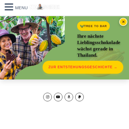
MENU
×
TREE TO BAR
Ihre nächste
Lieblingsschokolade
wächst gerade in
Thailand.
ZUR ENTSTEHUNGSGESCHICHTE →