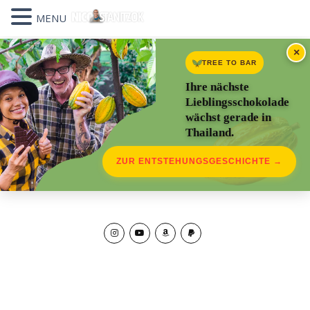
MENU
×
TREE TO BAR
Ihre nächste
Lieblingsschokolade
wächst gerade in
Thailand.
ZUR ENTSTEHUNGSGESCHICHTE →