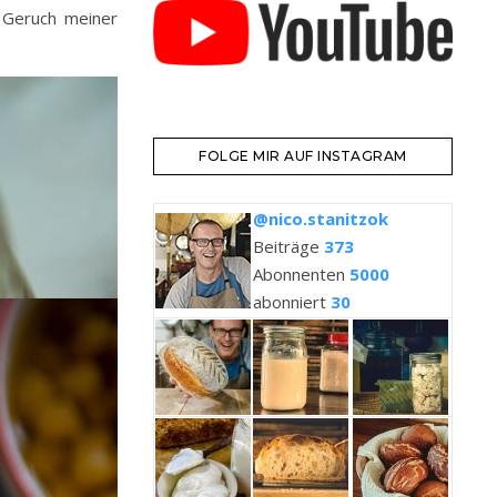
n Geruch meiner
FOLGE MIR AUF INSTAGRAM
@nico.stanitzok
Beiträge
373
Abonnenten
5000
abonniert
30