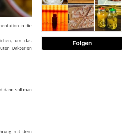
entation in die
eichen, um das
Folgen
uten Bakterien
d dann soll man
ahrung mit dem