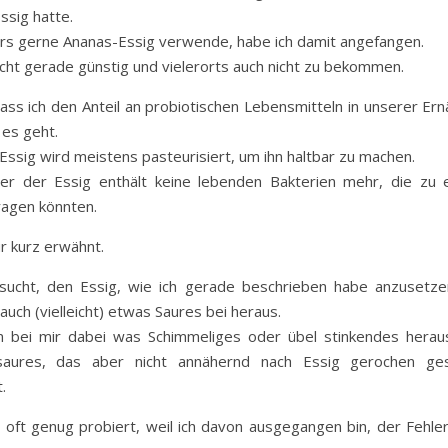
ssig hatte.
rs gerne Ananas-Essig verwende, habe ich damit angefangen.
nicht gerade günstig und vielerorts auch nicht zu bekommen.
ss ich den Anteil an probiotischen Lebensmitteln in unserer Er
 es geht.
ssig wird meistens pasteurisiert, um ihn haltbar zu machen.
er der Essig enthält keine lebenden Bakterien mehr, die zu 
ragen könnten.
r kurz erwähnt.
ucht, den Essig, wie ich gerade beschrieben habe anzusetz
uch (vielleicht) etwas Saures bei heraus.
m bei mir dabei was Schimmeliges oder übel stinkendes herau
saures, das aber nicht annähernd nach Essig gerochen g
.
 oft genug probiert, weil ich davon ausgegangen bin, der Fehler