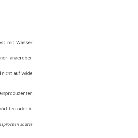
bst mit Wasser
iner anaeroben
nicht auf wilde
einproduzenten
möchten oder in
esprochen saures