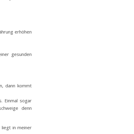
nährung erhöhen
einer gesunden
en, dann kommt
s. Einmal sogar
eschweige denn
 liegt in meiner