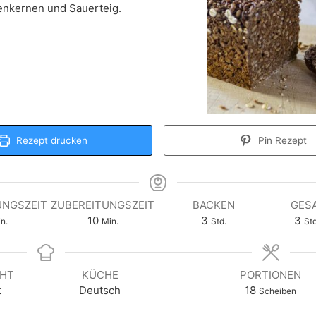
nkernen und Sauerteig.
Rezept drucken
Pin Rezept
UNGSZEIT
ZUBEREITUNGSZEIT
BACKEN
GES
nuten
Minuten
Stunden
St
10
3
3
n.
Min.
Std.
Std
CHT
KÜCHE
PORTIONEN
t
Deutsch
18
Scheiben