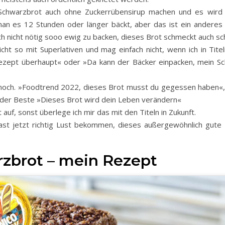
Schwarzbrot auch ohne Zuckerrübensirup machen und es wird
an es 12 Stunden oder länger bäckt, aber das ist ein anderes
uch nicht nötig sooo ewig zu backen, dieses Brot schmeckt auch sc
icht so mit Superlativen und mag einfach nicht, wenn ich in Tit
ezept überhaupt« oder »Da kann der Bäcker einpacken, mein Sc
 noch. »Foodtrend 2022, dieses Brot musst du gegessen haben
st der Beste »Dieses Brot wird dein Leben verändern«
t auf, sonst überlege ich mir das mit den Titeln in Zukunft.
hast jetzt richtig Lust bekommen, dieses außergewöhnlich gute
zbrot – mein Rezept