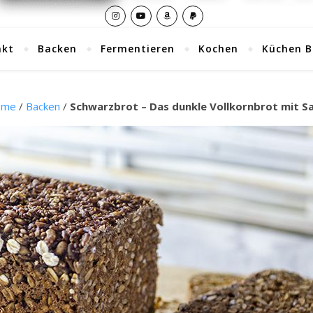
akt
Backen
Fermentieren
Kochen
Küchen B
ome
/
Backen
/
Schwarzbrot – Das dunkle Vollkornbrot mit S