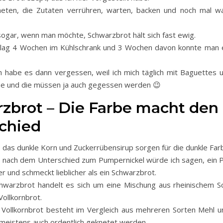
neten, die Zutaten verrühren, warten, backen und noch mal w
sogar, wenn man möchte, Schwarzbrot hält sich fast ewig.
lag 4 Wochen im Kühlschrank und 3 Wochen davon konnte man e
ch habe es dann vergessen, weil ich mich täglich mit Baguettes
be und die müssen ja auch gegessen werden 😉
zbrot – Die Farbe macht den
chied
 das dunkle Korn und Zuckerrübensirup sorgen für die dunkle Far
 nach dem Unterschied zum Pumpernickel würde ich sagen, ein P
er und schmeckt lieblicher als ein Schwarzbrot.
hwarzbrot handelt es sich um eine Mischung aus rheinischem S
ollkornbrot.
 Vollkornbrot besteht im Vergleich aus mehreren Sorten Mehl 
meistens auch ordentlich geknetet werden.