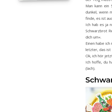
Man kann ein 
dunkel, wenn m
finde, es ist a
Ich hab es ja n
Schwarzbrot R
dich um«.
Einen habe ich
letzter, das i
Ok, ich hör jetz
Ich hoffe, du 
(lach).
Schwar