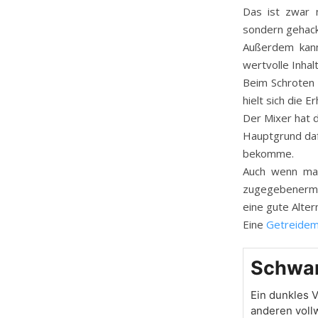
Das ist zwar 
sondern gehack
Außerdem kann
wertvolle Inhal
Beim Schroten
hielt sich die E
Der Mixer hat d
Hauptgrund dafü
bekomme.
Auch wenn man
zugegebenerma
eine gute Alter
Eine
Getreidem
Schwar
Ein dunkles 
anderen voll