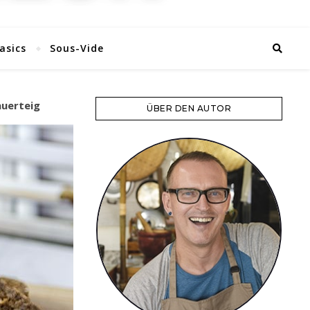
asics
Sous-Vide
auerteig
ÜBER DEN AUTOR