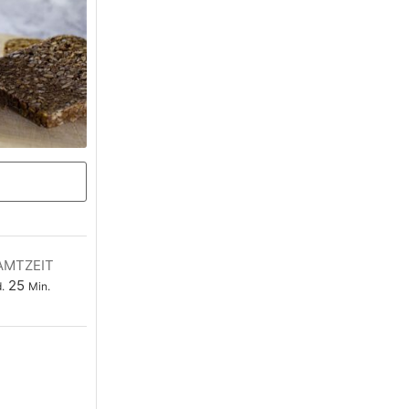
AMTZEIT
unden
Minuten
25
.
Min.