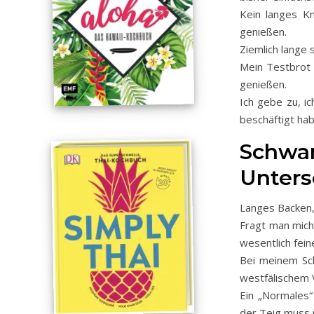
Kein langes K
genießen.
Ziemlich lange 
Mein Testbrot 
genießen.
Ich gebe zu, i
beschäftigt ha
Schwar
Unters
Langes Backen,
Fragt man mich
wesentlich fein
Bei meinem Sc
westfälischem V
Ein „Normales“
der Teig muss 