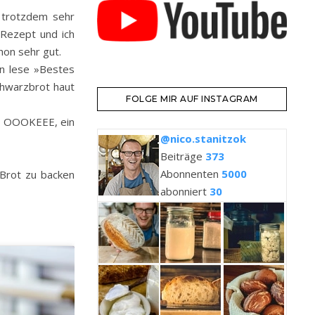
 trotzdem sehr
 Rezept und ich
hon sehr gut.
eln lese »Bestes
hwarzbrot haut
FOLGE MIR AUF INSTAGRAM
«, OOOKEEE, ein
@nico.stanitzok
Beiträge
373
Abonnenten
5000
 Brot zu backen
abonniert
30