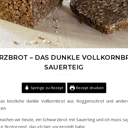
ZBROT – DAS DUNKLE VOLLKORNB
SAUERTEIG
Springe zu Rezept
Rezept drucken
as köstliche dunkle Vollkornbrot aus Roggenschrot und ander
ten.
machen wir heute, ein Schwarzbrot mit Sauerteig und ich muss sag
te Brotrezept, das ich hier vorgestellt habe.