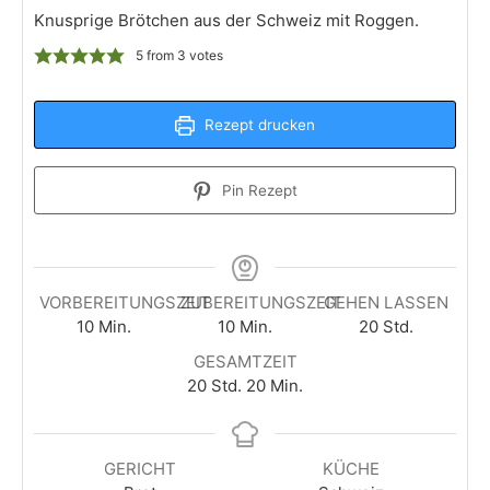
Knusprige Brötchen aus der Schweiz mit Roggen.
5
from
3
votes
Rezept drucken
Pin Rezept
VORBEREITUNGSZEIT
ZUBEREITUNGSZEIT
GEHEN LASSEN
Minuten
Minuten
Stunden
10
Min.
10
Min.
20
Std.
GESAMTZEIT
Stunden
Minuten
20
Std.
20
Min.
GERICHT
KÜCHE