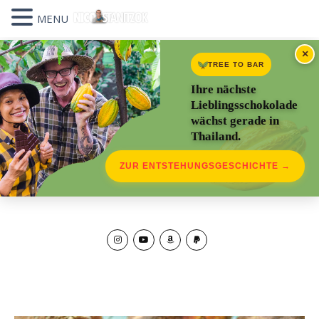
MENU
×
TREE TO BAR
Ihre nächste
Lieblingsschokolade
wächst gerade in
Thailand.
ZUR ENTSTEHUNGSGESCHICHTE →