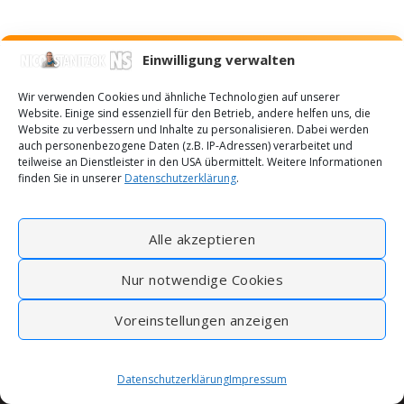
Einwilligung verwalten
Wir verwenden Cookies und ähnliche Technologien auf unserer
Website. Einige sind essenziell für den Betrieb, andere helfen uns, die
Website zu verbessern und Inhalte zu personalisieren. Dabei werden
auch personenbezogene Daten (z.B. IP-Adressen) verarbeitet und
teilweise an Dienstleister in den USA übermittelt. Weitere Informationen
NEUESTE BEITRÄGE
finden Sie in unserer
Datenschutzerklärung
.
Ciabatta – Anleitung für luftige, italienische gourmet
Alle akzeptieren
Brötchen.
Nur notwendige Cookies
Dinkelbrötchen 2.0 Verbesserte Rezeptur und Technik |
Voreinstellungen anzeigen
Nico Stanitzok
Stangenweißbrot – Rezept für einen vergessenen
Datenschutzerklärung
Impressum
Klassiker