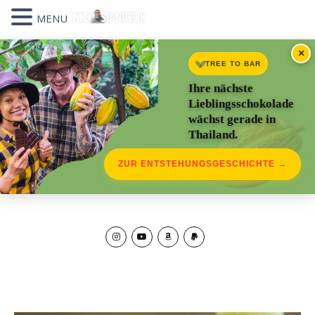
MENU
×
TREE TO BAR
Ihre nächste
Lieblingsschokolade
wächst gerade in
Thailand.
ZUR ENTSTEHUNGSGESCHICHTE →