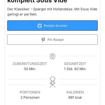
komplett Sous Vide
Der Klassiker - Spargel mit Hollandaise. Mit Sous Vide
gelingt er perfekt.
Rezept drucken
Pin Rezept
ZUBEREITUNGSZEIT
GESAMTZEIT
Minuten
Stunde
Minuten
30
Min.
1
Std.
40
Min.
PORTIONEN
KALORIEN
2
Personen
681
kcal