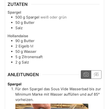
ZUTATEN
Spargel
500
g
Spargel
weiß oder grün
50
g
Butter
Salz
Hollandaise
90
g
Butter
2
Eigelb
M
50
g
Wasser
5
g
Zitronensaft
2
g
Salz
ANLEITUNGEN
Spargel
Für den Spargel das Sous Vide Wasserbad bis zur
Minimum Marke mit Wasser auffüllen und auf 85°
vorheizen.