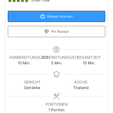
5
from 1 vote
Rezept drucken
Pin Rezept
VORBEREITUNGSZEIT
ZUBEREITUNGSZEIT
GESAMTZEIT
Minuten
Minuten
Minuten
10
Min.
5
Min.
15
Min.
GERICHT
KÜCHE
Getränke
Thailand
PORTIONEN
1
Portion