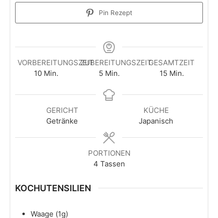
Pin Rezept
VORBEREITUNGSZEIT
ZUBEREITUNGSZEIT
GESAMTZEIT
Minuten
Minuten
Minuten
10
Min.
5
Min.
15
Min.
GERICHT
KÜCHE
Getränke
Japanisch
PORTIONEN
4
Tassen
KOCHUTENSILIEN
Waage (1g)