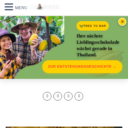
MENU
×
TREE TO BAR
Ihre nächste
Lieblingsschokolade
wächst gerade in
Thailand.
ZUR ENTSTEHUNGSGESCHICHTE →