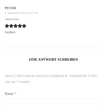
PETER
6. September 2022 Um 17:30
Antworten
Lecker.
EINE ANTWORT SCHREIBEN
Deine E-Mail-Adresse wird nicht veröffentlicht.
Erforderliche Felder
sind mit
*
markiert
Name
*