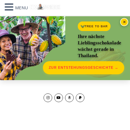
MENU
×
TREE TO BAR
Ihre nächste
Lieblingsschokolade
wächst gerade in
Thailand.
ZUR ENTSTEHUNGSGESCHICHTE →